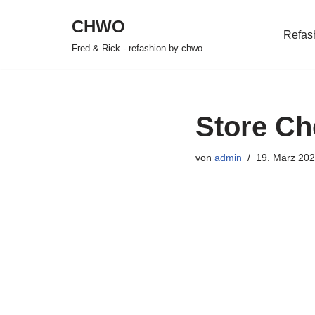
CHWO
Refas
Zum
Fred & Rick - refashion by chwo
Inhalt
springen
Store Ch
von
admin
19. März 20