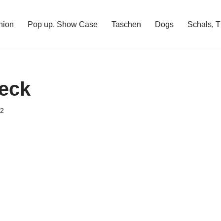
hion
Pop up. Show Case
Taschen
Dogs
Schals, 
eck
22