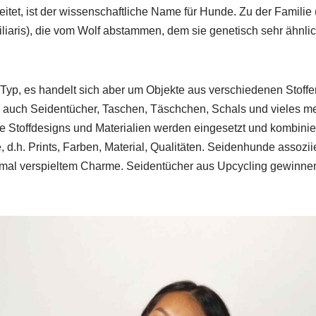
eitet, ist der wissenschaftliche Name für Hunde. Zu der Famili
iaris), die vom Wolf abstammen, dem sie genetisch sehr ähnlich
p, es handelt sich aber um Objekte aus verschiedenen Stoffen
 auch Seidentücher, Taschen, Täschchen, Schals und vieles me
 Stoffdesigns und Materialien werden eingesetzt und kombiniert.
e, d.h. Prints, Farben, Material, Qualitäten. Seidenhunde assozi
mal verspieltem Charme. Seidentücher aus Upcycling gewinne