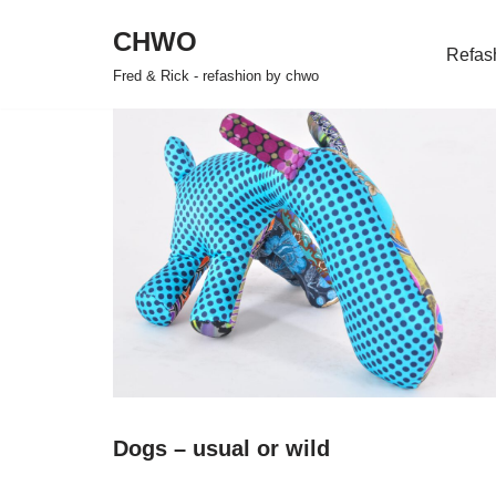
CHWO
Refas
Zum
Fred & Rick - refashion by chwo
Inhalt
springen
Dogs – usual or wild